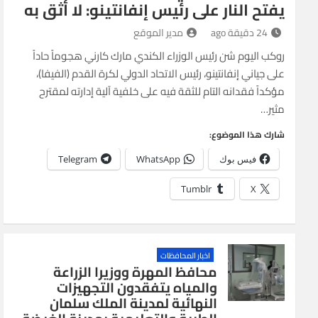
يفتح النار على رئيس إنفانتينو: لا أثق به
24 دقيقة ago
مدير الموقع
روكب اليوم شن رئيس الوزراء الكندي مارك كارني هجوماً حاداً
على جياني إنفانتينو، رئيس الاتحاد الدولي لكرة القدم (الفيفا)،
مؤكداً فقدانه التام للثقة فيه على خلفية آلية إدارته لمقترح
مثير…
شارك هذا الموضوع:
فيس بوك
WhatsApp
Telegram
Tumblr
X
اخبار المحافظات
محافظ المهرة ووزيرا الزراعة
والمياه يتفقدون التجهيزات
النهائية لمدينة الملك سلمان