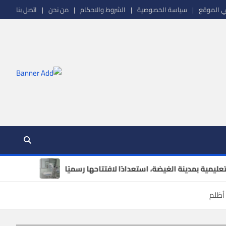
ي الموقع
سياسة الخصوصية
الشروط والاحكام
من نحن
اتصل بنا
خبار_محلية – أخبار_دولية – أخبار_رياضية
المشهد الريا
 أظلم