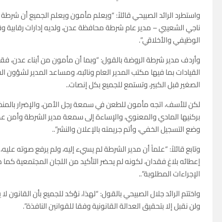
واستطرد الرائد الصبيحي قائلاً: “ويعلم مأمون ويعلم الجميع أن شرطة
ناجي الشعيبي – مدير عام شرطة محافظة عدن، ولديه إدارات رقابية وق
الوظيفي والأخلاقي”.
وأردف مدير شرطة الروضة بالقول: “وبما أن مأمون من أبناء عدن، فقد ك
القيادات بما فيها مكتب المدير العام ونائبه، ومساعد المدير لشؤون ا
الصغير قبل الكبير، وتستمع للجميع بكل إنصات..
لكن للأسف، اتجه مأمون للطعن في سمعة رجل الأمن، والإضرار بالمنظومة
بركنيها المادي والمعنوي، والإساءة إلى سمعة مدير الشرطة وأمن عد
وضع التسجيل الخفي، وأتم جريمته بالإعلان والنشر”..
وتابع قائلاً: “علماً أن مدير الشرطة لم يسيء إليه، ولم يرفع صوته عل
إعطائه بلاغ فقدان، لكونه لم يحضر التأكيد من اللجان المجتمعية كما ه
الإجراءات المطلوبة”..
واختتم الرائد جلال الصبيحي بالقول: “لهذا، نؤكد للجميع بأن القانون
ولن نقبل إلا بتحقيق العدالة القانونية وفقا للقوانين النافذة”.