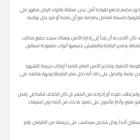
 خور مكسر تخضع لقيادة أمن عدن، ممثلة باللواء الركن مطهر علي
انونية حاسمة تتعامل بصرامة مع أي ضابط أو فرد يخل بواجبه
ان الأجدر به أن يلجأ إلى إدارة الأمن، وهناك سيجد جميع مكاتب
لشرطة، ومدير الرقابة والتفتيش، جميعها أبواب مفتوحة تستقبل
 الأمنية، وتكدير الأمن العام، قاصداً ارتكاب جريمة التشهير
ن عامة، والدليل على ذلك أنه دخل مقر الشرطة وجهاز هاتفه على
يه، ولم يطلب طرده أو إخراجه من المقر، بل كان الخلاف فقط في رفض
و متبع، وأصرَّ مأمون على تنفيذ ما جاء من أجله دون استيفاء
 لا يستثني أحداً، وكل شخص سيحاسب على جريمته من الطرفبن، ولم