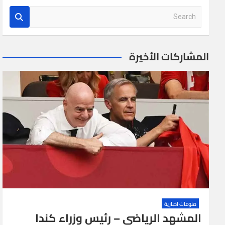
S
e
a
r
المشاركات الأخيرة
c
h
منوعات اخبارية
المشهد الرياضي – رئيس وزراء كندا